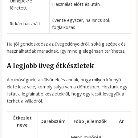
Ünnepekre
Használat előtt és után
félretett
Évente egyszer, ha nincs sok
Ritkán használt
foglalkozás
Ha jól gondoskodsz az üvegedényeidről, sokáig szépek és
használhatóak maradnak, így mindig elegánsan teríthetsz.
A legjobb üveg étkészletek
A minőségnek, a külsőnek és annak, hogy milyen könnyű
élete lesz vele, komoly súlya van a döntésben. Hoztunk egy
listát a legfainabb készletekről, hogy egy kicsit levegyük a
terhet a válladról.
Étkezlet
Darabszám
Főbb jellemzők
Ár
neve
Menő minőség,