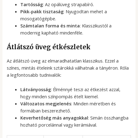
Tartósság
: Az opálüveg strapabíró.
Pikk-pakk tisztaság
: Nyugodtan mehet a
mosogatógépbe.
Számtalan forma és minta
: Klasszikustól a
modernig kapható mindenféle.
Átlátszó üveg étkészletek
Az átlátszó üveg az elmaradhatatlan klasszikus. Ezzel a
színes, mintás ételeink sztárokká válhatnak a tányéron. Róla
a legfontosabb tudnivalók:
Látványosság
: Élménnyé teszi az étkezést azzal,
hogy minden színpompás ételt kiemel.
Változatos megjelenés
: Minden méretben és
formában beszerezhető.
Keverhetőség más anyagokkal
: Simán összhangba
hozható porcelánnal vagy kerámiával.