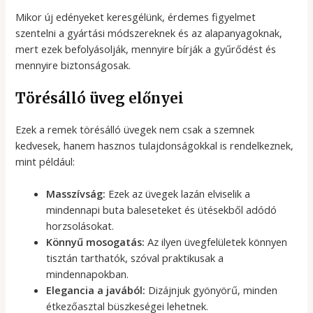
Mikor új edényeket keresgélünk, érdemes figyelmet
szentelni a gyártási módszereknek és az alapanyagoknak,
mert ezek befolyásolják, mennyire bírják a gyűrődést és
mennyire biztonságosak.
Törésálló üveg előnyei
Ezek a remek törésálló üvegek nem csak a szemnek
kedvesek, hanem hasznos tulajdonságokkal is rendelkeznek,
mint például:
Masszívság:
Ezek az üvegek lazán elviselik a
mindennapi buta baleseteket és ütésekből adódó
horzsolásokat.
Könnyű mosogatás:
Az ilyen üvegfelületek könnyen
tisztán tarthatók, szóval praktikusak a
mindennapokban.
Elegancia a javából:
Dizájnjuk gyönyörű, minden
étkezőasztal büszkeségei lehetnek.