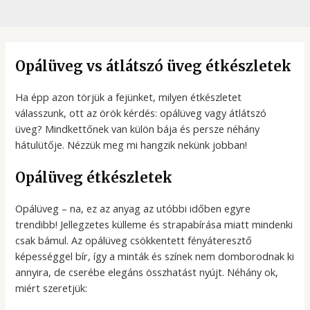
Opálüveg vs átlátszó üveg étkészletek
Ha épp azon törjük a fejünket, milyen étkészletet
válasszunk, ott az örök kérdés: opálüveg vagy átlátszó
üveg? Mindkettőnek van külön bája és persze néhány
hátulütője. Nézzük meg mi hangzik nekünk jobban!
Opálüveg étkészletek
Opálüveg – na, ez az anyag az utóbbi időben egyre
trendibb! Jellegzetes külleme és strapabírása miatt mindenki
csak bámul. Az opálüveg csökkentett fényáteresztő
képességgel bír, így a minták és színek nem domborodnak ki
annyira, de cserébe elegáns összhatást nyújt. Néhány ok,
miért szeretjük: