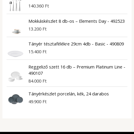
140.360
Ft
Mokkáskészlet 8 db-os – Elements Day - 492523
13.200
Ft
Tányér tésztafélékre 29cm 4db - Basic - 490809
15.400
Ft
Reggeliző szett 16 db – Premium Platinum Line -
490107
84.000
Ft
Tányérkészlet porcelán, kék, 24 darabos
49.900
Ft