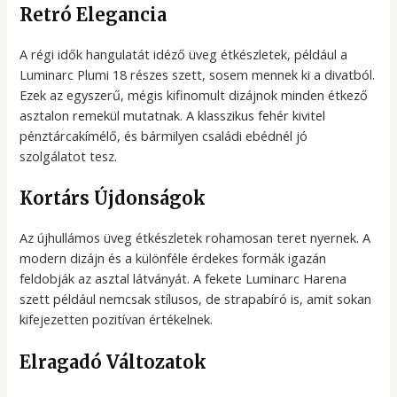
Retró Elegancia
A régi idők hangulatát idéző üveg étkészletek, például a
Luminarc Plumi 18 részes szett, sosem mennek ki a divatból.
Ezek az egyszerű, mégis kifinomult dizájnok minden étkező
asztalon remekül mutatnak. A klasszikus fehér kivitel
pénztárcakímélő, és bármilyen családi ebédnél jó
szolgálatot tesz.
Kortárs Újdonságok
Az újhullámos üveg étkészletek rohamosan teret nyernek. A
modern dizájn és a különféle érdekes formák igazán
feldobják az asztal látványát. A fekete Luminarc Harena
szett például nemcsak stílusos, de strapabíró is, amit sokan
kifejezetten pozitívan értékelnek.
Elragadó Változatok