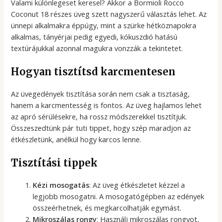
Valami különlegeset keresel? Akkor a Bormioli Rocco
Coconut 18 részes üveg szett nagyszerű választás lehet. Az
ünnepi alkalmakra éppúgy, mint a szürke hétköznapokra
alkalmas, tányérjai pedig egyedi, kókuszdió hatású
textúrájukkal azonnal magukra vonzzák a tekintetet.
Hogyan tisztítsd karcmentesen
Az üvegedények tisztítása során nem csak a tisztaság,
hanem a karcmentesség is fontos. Az üveg hajlamos lehet
az apró sérülésekre, ha rossz módszerekkel tisztítjuk.
Összeszedtünk pár tuti tippet, hogy szép maradjon az
étkészletünk, anélkül hogy karcos lenne.
Tisztítási tippek
Kézi mosogatás
: Az üveg étkészletet kézzel a
legjobb mosogatni. A mosogatógépben az edények
összeérhetnek, és megkarcolhatják egymást.
Mikroszálas rongy
: Használj mikroszálas rongyot,