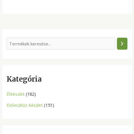
S
e
a
r
c
Kategória
h
Étkészlet
(182)
Evőeszköz Készlet
(151)