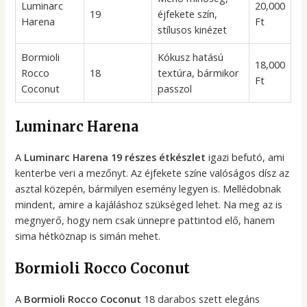
Luminarc
20,000
19
éjfekete szín,
Harena
Ft
stílusos kinézet
Bormioli
Kókusz hatású
18,000
Rocco
18
textúra, bármikor
Ft
Coconut
passzol
Luminarc Harena
A
Luminarc Harena 19 részes étkészlet
igazi befutó, ami
kenterbe veri a mezőnyt. Az éjfekete színe valóságos dísz az
asztal közepén, bármilyen esemény legyen is. Mellédobnak
mindent, amire a kajáláshoz szükséged lehet. Na meg az is
megnyerő, hogy nem csak ünnepre pattintod elő, hanem
sima hétköznap is simán mehet.
Bormioli Rocco Coconut
A
Bormioli Rocco Coconut
18 darabos szett elegáns