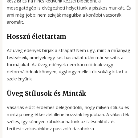
kész is! És ha nincs kedvünk kézzel bíbelődni, a
mosogatógép is elvégezheti helyettünk a piszkos munkát. És
ami még jobb: nem szívják magukba a korábbi vacsorák
aromáit.
Hosszú élettartam
Az üveg edények bírják a strapát! Nem úgy, mint a műanyag
testvéreik, amelyek egy-két használat után már veszítik a
formájukat. Az üveg edények nem karcolódnak vagy
deformálódnak könnyen, úgyhogy mellettük sokáig kitart a
szekrényünk.
Üveg Stílusok és Minták
Vásárlás előtt érdemes belegondolni, hogy milyen stílusú és
mintájú üveg étkészlet illene hozzánk legjobban. A választék
széles, így könnyen rábukkanhatunk az ízlésünkhöz és
terítési szokásainkhoz passzoló darabokra.