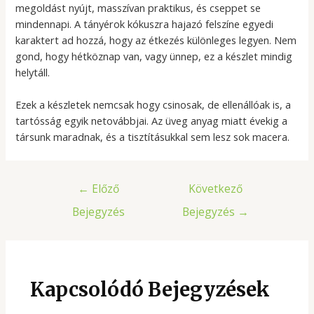
megoldást nyújt, masszívan praktikus, és cseppet se
mindennapi. A tányérok kókuszra hajazó felszíne egyedi
karaktert ad hozzá, hogy az étkezés különleges legyen. Nem
gond, hogy hétköznap van, vagy ünnep, ez a készlet mindig
helytáll.
Ezek a készletek nemcsak hogy csinosak, de ellenállóak is, a
tartósság egyik netovábbjai. Az üveg anyag miatt évekig a
társunk maradnak, és a tisztításukkal sem lesz sok macera.
Bejegyzés
←
Előző
Következő
navigáció
Bejegyzés
Bejegyzés
→
Kapcsolódó Bejegyzések