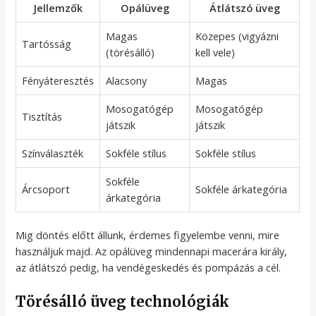
Jellemzők
Opálüveg
Átlátszó üveg
Magas
Közepes (vigyázni
Tartósság
(törésálló)
kell vele)
Fényáteresztés
Alacsony
Magas
Mosogatógép
Mosogatógép
Tisztítás
játszik
játszik
Színválaszték
Sokféle stílus
Sokféle stílus
Sokféle
Árcsoport
Sokféle árkategória
árkategória
Mig döntés előtt állunk, érdemes figyelembe venni, mire
használjuk majd. Az opálüveg mindennapi macerára király,
az átlátszó pedig, ha vendégeskedés és pompázás a cél.
Törésálló üveg technológiák