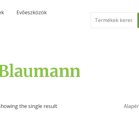
ek
Evőeszközök
Search
for:
Blaumann
Showing the single result