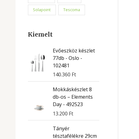
Solapoint
Tescoma
Kiemelt
Evőeszköz készlet
77db - Oslo -
102481
140.360
Ft
Mokkáskészlet 8
db-os – Elements
Day - 492523
13.200
Ft
Tányér
tésztafélékre 29cm