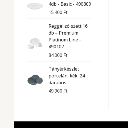
4db - Basic - 490809
15.400
Ft
Reggeliző szett 16
db – Premium
Platinum Line -
490107
84.000
Ft
Tányérkészlet
porcelán, kék, 24
darabos
49.900
Ft